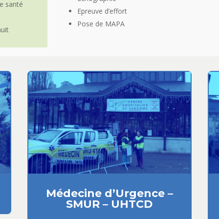
e santé
Epreuve d’effort
Pose de MAPA
uit
Médecine d’Urgence –
SMUR – UHTCD