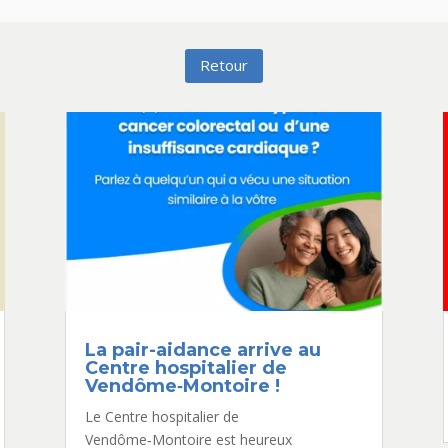
Retour
La pair-aidance arrive au
Centre hospitalier de
Vendôme‑Montoire !
Le Centre hospitalier de
Vendôme‑Montoire est heureux